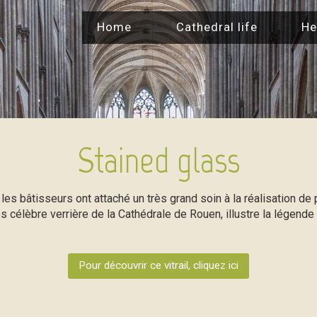
Home
Cathedral life
He
Stained glass
les bâtisseurs ont attaché un très grand soin à la réalisation d
ès célèbre verrière de la Cathédrale de Rouen, illustre la légende 
Pour découvrir ce vitrail, cliquez ici