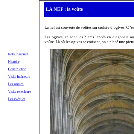
LA NEF : la voûte
La nef est couverte de voûtes sur croisée d’ogives. C ’e
Les ogives, ce sont les 2 arcs lancés en diagonale au
voûte. Là où les ogives se croisent, on a placé une pierr
Retour accueil
Histoire
Construction
Visite intérieure
Les orgues
Visite extérieure
Les évêques