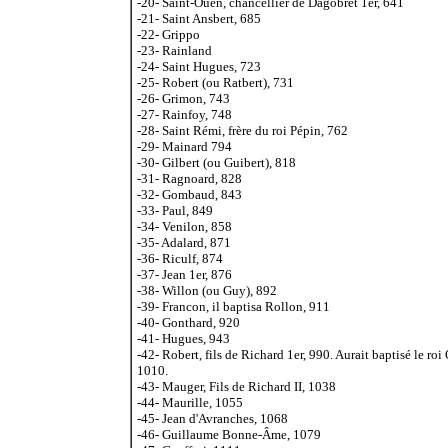
-20- Saint-Ouen, chancellier de Dagobret 1er, 641
-21- Saint Ansbert, 685
-22- Grippo
-23- Rainland
-24- Saint Hugues,
723
-25- Robert (ou Ratbert), 731
-26- Grimon, 743
-27- Rainfoy, 748
-28- Saint Rémi, frère du roi Pépin, 762
-29- Mainard 794
-30- Gilbert (ou Guibert), 818
-31- Ragnoard, 828
-32- Gombaud, 843
-33- Paul, 849
-34- Venilon, 858
-35- Adalard, 871
-36- Riculf, 874
-37- Jean 1er, 876
-38- Willon (ou Guy), 892
-39- Francon, il baptisa Rollon, 911
-40- Gonthard, 920
-41- Hugues, 943
-42- Robert, fils de Richard 1er, 990. Aurait baptisé le roi
1010.
-43- Mauger, Fils de Richard II, 1038
-44- Maurille, 1055
-45- Jean d'Avranches, 1068
-46- Guillaume Bonne-Âme, 1079