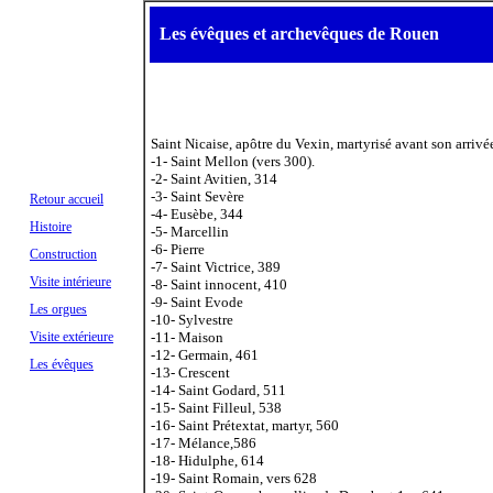
Les évêques et archevêques de Rouen
Saint Nicaise, apôtre du Vexin, martyrisé avant son arrivé
-1- Saint Mellon (vers 300).
-2- Saint Avitien, 314
-3- Saint Sevère
Retour accueil
-4- Eusèbe, 344
Histoire
-5- Marcellin
-6- Pierre
Construction
-7-
Saint Victrice, 389
Visite intérieure
-8- Saint innocent, 410
-9- Saint Evode
Les orgues
-10- Sylvestre
Visite extérieure
-11- Maison
-12- Germain, 461
Les évêques
-13- Crescent
-14- Saint Godard, 511
-15- Saint Filleul, 538
-16- Saint Prétextat, martyr, 560
-17- Mélance,586
-18- Hidulphe, 614
-19- Saint Romain, vers 628