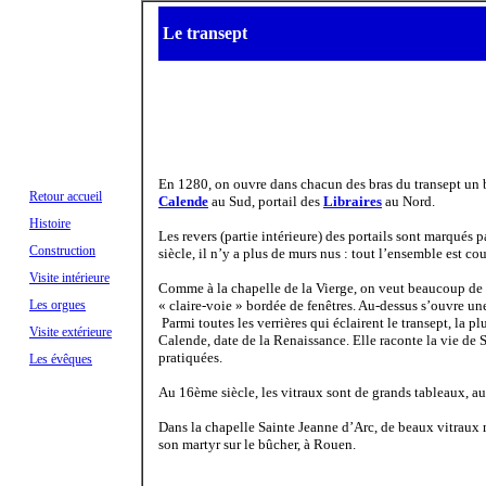
Le transept
En 1280, on ouvre dans chacun des bras du transept un be
Retour accueil
Calende
au Sud, portail des
Libraires
au Nord.
Histoire
Les revers (partie intérieure) des portails sont marqués
Construction
siècle, il n’y a plus de murs nus : tout l’ensemble est co
Visite intérieure
Comme à la chapelle de la Vierge, on veut beaucoup de l
Les orgues
« claire-voie » bordée de fenêtres. Au-dessus s’ouvre 
Parmi toutes les verrières qui éclairent le transept, la pl
Visite extérieure
Calende, date de la Renaissance. Elle raconte la vie de S
pratiquées.
Les évêques
Au 16ème siècle, les vitraux sont de grands tableaux, a
Dans la chapelle Sainte Jeanne d’Arc, de beaux vitraux m
son martyr sur le bûcher, à Rouen.