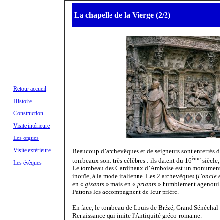
La chapelle de la Vierge (2/2)
Retour accueil
Histoire
Construction
Visite intérieure
Les orgues
Visite extérieure
Beaucoup d’archevêques et de seigneurs sont enterrés d
ème
tombeaux sont très célèbres : ils datent du 16
siècle,
Les évêques
Le tombeau des Cardinaux d’Amboise est un monument d
inouïe, à la mode italienne. Les 2 archevêques (
l’oncle 
en «
gisants
» mais en «
priants
» humblement agenouillé
Patrons les accompagnent de leur prière.
En face, le tombeau de Louis de Brézé, Grand Sénéchal 
Renaissance qui imite l'Antiquité gréco-romaine.