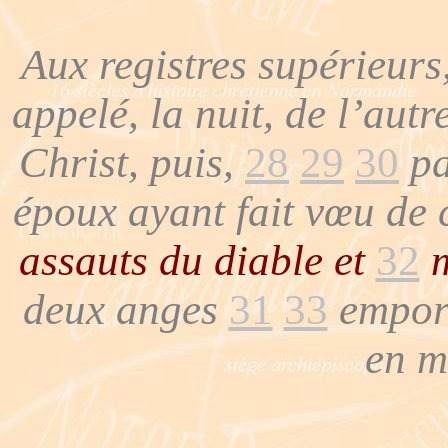
Aux registres supérieurs
appelé, la nuit, de l’aut
Christ, puis,
28
29
30
pa
époux ayant fait vœu de 
assauts du diable et
32
m
deux anges
31
33
emport
en m