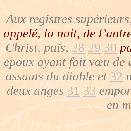
Aux registres supérieurs
appelé, la nuit, de l’autr
Christ, puis,
28
29
30
p
époux ayant fait vœu de c
assauts du diable et
32
m
deux anges
31
33
emport
en m