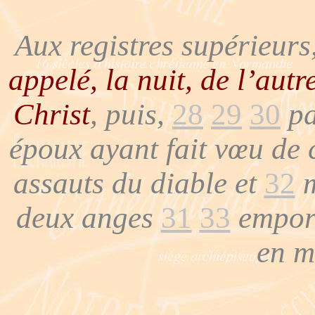
Aux registres supérieurs
appelé, la nuit, de l’aut
Christ
, puis,
28
29
30
pa
époux ayant fait vœu de c
assauts du diable et
32
m
deux anges
31
33
emport
en m