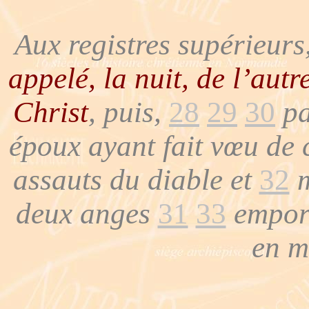
Aux registres supérieurs
appelé, la nuit, de l’aut
Christ
, puis,
28
29
30
pa
époux ayant fait vœu de c
assauts du diable et
32
m
deux anges
31
33
emport
en m