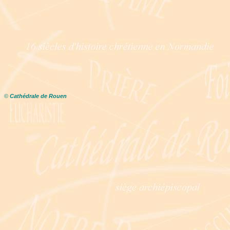
©
Cathédrale de Rouen