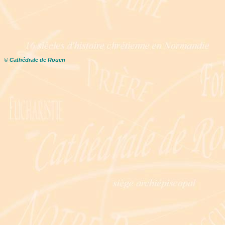
©
Cathédrale de Rouen