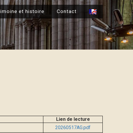
imoine et histoire
Contact
Lien de lecture
20260517AG.pdf